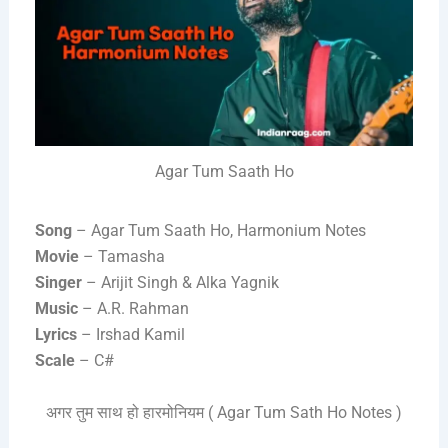
Agar Tum Saath Ho
Song
– Agar Tum Saath Ho, Harmonium Notes
Movie
– Tamasha
Singer
– Arijit Singh & Alka Yagnik
Music
– A.R. Rahman
Lyrics
– Irshad Kamil
Scale
– C#
अगर तुम साथ हो हारमोनियम ( Agar Tum Sath Ho Notes )