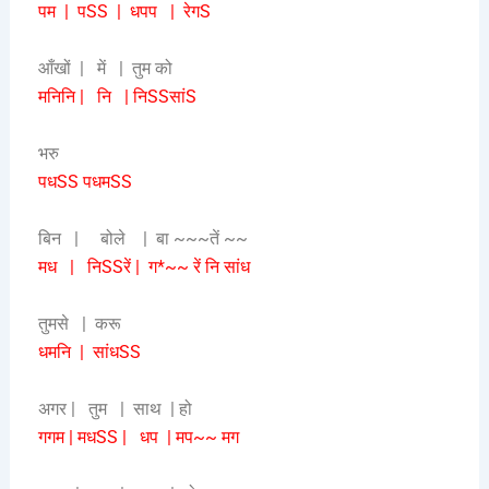
पम | पSS | धपप | रेगS
आँखों | में | तुम को
मनिनि | नि | निSSसांS
भरु
पधSS पधमSS
बिन | बोले | बा ~~~तें ~~
मध | निSSरें | ग*~~ रें नि सांध
तुमसे | करू
धमनि | सांधSS
अगर | तुम | साथ | हो
गगम | मधSS | धप | मप~~ मग