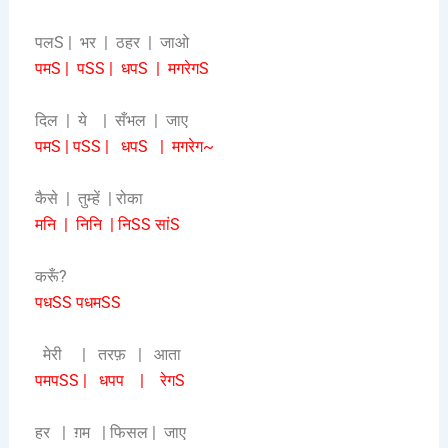
पलS | भर | ठहर | जाओ
पमS | पSS | धपS | मगरेगS
दिल | ये | सँभल | जाए
पमS | पSS | धपS | मगरेग~
कैसे | तुम्हें | रोका
मनि | निनि | निSS सांS
करूँ?
पधSS पधमSS
मेरी | तरफ़ | आता
पमपSS | धपप | रेगS
हर | ग़म | फिसल | जाए