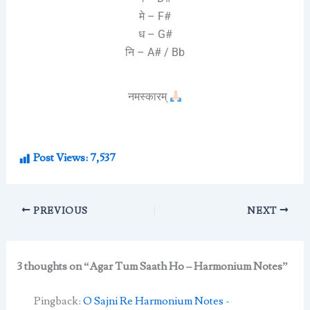
मे – F#
ध – G#
नि – A# / Bb
नमस्कारम्
Post Views:
7,537
PREVIOUS
NEXT
3 thoughts on “Agar Tum Saath Ho – Harmonium Notes”
Pingback:
O Sajni Re Harmonium Notes -