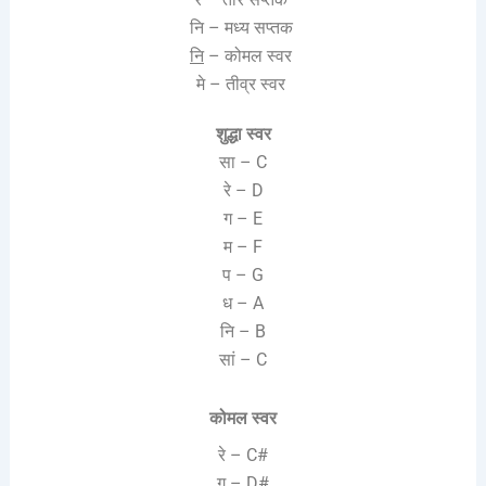
नि – मध्य सप्तक
नि
– कोमल स्वर
मे – तीव्र स्वर
शुद्धा स्वर
सा – C
रे – D
ग – E
म – F
प – G
ध – A
नि – B
सां – C
कोमल स्वर
रे – C#
ग – D#