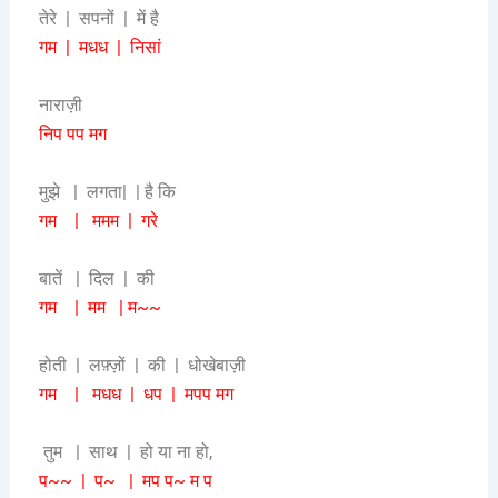
तेरे | सपनों | में है
गम | मधध | निसां
नाराज़ी
निप पप मग
मुझे | लगता| | है कि
गम | ममम | गरे
बातें | दिल | की
गम | मम | म~~
होती | लफ़्ज़ों | की | धोखेबाज़ी
गम | मधध | धप | मपप मग
तुम | साथ | हो या ना हो,
प~~ | प~ | मप प~ म प