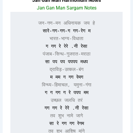
Jan Gan Man Harmonium Notes
Jan Gan Man Sargam Notes
जन-गण-मन अधिनायक जय हे
सारे-गग-गग-ग गग-रेग म
भारत-भाग्य-विधाता
ग गग रे रेरे .नी रेसा
पंजाब-सिन्ध-गुजरात-मराठा
सा पप पप पपपप मधप
द्राविड़-उत्कल-बंग
म मम ग गग रेमग
विन्ध्य-हिमाचल, यमुना-गंगा
ग ग गग ग रे पपप मम
उच्छल जलधि तरं
गग गग रे रेरे .नी रेसा
तव शुभ नामे जागे
सा रे गग गग रेगम
तव शुभ आशिष मांगे