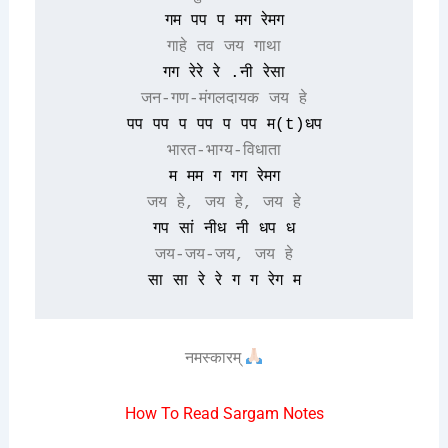
गम पप प मग रेमग
गाहे तव जय गाथा
गग रेरे रे .नी रेसा
जन-गण-मंगलदायक जय हे
पप पप प पप प पप म(t)धप
भारत-भाग्य-विधाता
म मम ग गग रेमग
जय हे, जय हे, जय हे
गप सां नीध नी धप ध
जय-जय-जय, जय हे
सा सा रे रे ग ग रेग म
नमस्कारम्
How To Read Sargam Notes